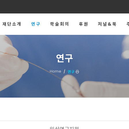
재단소개
연구
학술회의
후원
저널&북
연구
Home
연구