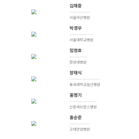
김재중
서울아산병원
박경우
서울대학교병원
임영효
한양대병원
장재식
동국대학교일산병원
홍명기
신촌세브란스병원
홍순준
고대안암병원